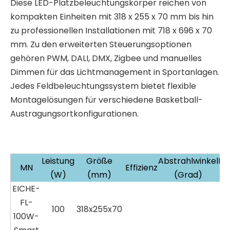
Diese LED-Platzbeleuchtungskörper reichen von
kompakten Einheiten mit 318 x 255 x 70 mm bis hin
zu professionellen Installationen mit 718 x 696 x 70
mm. Zu den erweiterten Steuerungsoptionen
gehören PWM, DALI, DMX, Zigbee und manuelles
Dimmen für das Lichtmanagement in Sportanlagen.
Jedes Feldbeleuchtungssystem bietet flexible
Montagelösungen für verschiedene Basketball-
Austragungsortkonfigurationen.
Leistung
Größe
Abstrahlwinkel
Fa
MN
Effizienz
(W)
(mm)
(Grad)
EICHE-
FL-
100
318x255x70
100W-