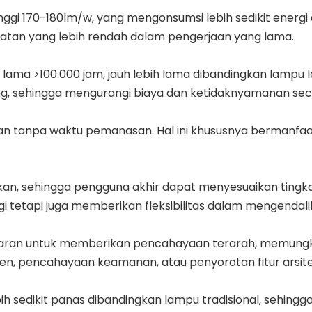
tinggi 170-180lm/w, yang mengonsumsi lebih sedikit energ
watan yang lebih rendah dalam pengerjaan yang lama.
lama >100.000 jam, jauh lebih lama dibandingkan lampu le
ng, sehingga mengurangi biaya dan ketidaknyamanan sec
n tanpa waktu pemanasan. Hal ini khususnya bermanfaa
pkan, sehingga pengguna akhir dapat menyesuaikan tingk
ergi tetapi juga memberikan fleksibilitas dalam mengenda
ncaran untuk memberikan pencahayaan terarah, memung
en, pencahayaan keamanan, atau penyorotan fitur arsite
ih sedikit panas dibandingkan lampu tradisional, sehing