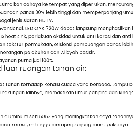
aksimalkan cahaya ke tempat yang diperlukan, mengurang
mbuangan panas 30% lebih tinggi dan memperpanjang umu
gai jenis siaran HDTV.
konvensional, LED OAK 720W dapat langsung menghasilka
eat sink, perlakuan oksidasi untuk anti korosi dan anti l
uan tekstur permukaan, efisiensi pembuangan panas lebih
enerangan pelabuhan dan wilayah pesisir.
ayanan purna jual 100%.
 luar ruangan tahan air:
 tahan terhadap kondisi cuaca yang berbeda. Lampu banj
lingkungan lainnya, memastikan umur panjang dan kiner
an aluminium seri 6063 yang meningkatkan daya tahannya
lemen korosif, sehingga memperpanjang masa pakainya.