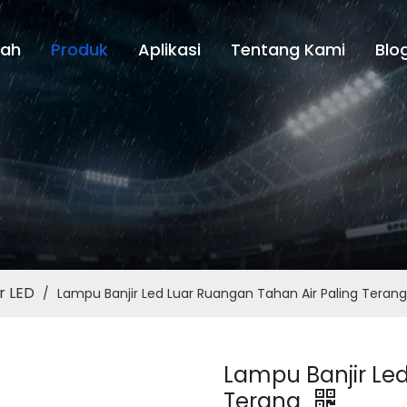
ah
Produk
Aplikasi
Tentang Kami
Blo
r LED
/
Lampu Banjir Led Luar Ruangan Tahan Air Paling Terang
Lampu Banjir Le
Terang