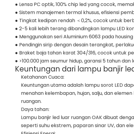
● Lensa PC optik, 100% chip led yang cocok, mem
● Sistem manajemen termal khusus, efisiensi pe
● Tingkat kedipan rendah ＜0,2%, cocok untuk berba
● 2-5 kali lebih terang dibandingkan lampu LED 
● Menggunakan seri Aluminium 6063 pada housing & h
● Pendingin sirip dengan desain terangkat, perlak
● Braket baja tahan karat 304/316, cocok untuk p
● >100.000 jam seumur hidup, garansi 5 tahun dan l
Keuntungan dari lampu banjir led
Ketahanan Cuaca:
Keuntungan utama adalah lampu sorot LED dapat
menahan kelembapan, hujan, salju, dan elemen 
ruangan.
Daya tahan:
Lampu banjir led luar ruangan OAK dibuat deng
seperti suhu ekstrem, paparan sinar UV, dan e
Efisiensi Energi: