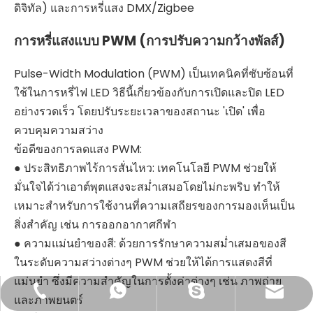
ดิจิทัล) และการหรี่แสง DMX/Zigbee
การหรี่แสงแบบ PWM (การปรับความกว้างพัลส์)
Pulse-Width Modulation (PWM) เป็นเทคนิคที่ซับซ้อนที่
ใช้ในการหรี่ไฟ LED วิธีนี้เกี่ยวข้องกับการเปิดและปิด LED
อย่างรวดเร็ว โดยปรับระยะเวลาของสถานะ 'เปิด' เพื่อ
ควบคุมความสว่าง
ข้อดีของการลดแสง PWM:
● ประสิทธิภาพไร้การสั่นไหว: เทคโนโลยี PWM ช่วยให้
มั่นใจได้ว่าเอาต์พุตแสงจะสม่ำเสมอโดยไม่กะพริบ ทำให้
เหมาะสำหรับการใช้งานที่ความเสถียรของการมองเห็นเป็น
สิ่งสำคัญ เช่น การออกอากาศกีฬา
● ความแม่นยำของสี: ด้วยการรักษาความสม่ำเสมอของสี
ในระดับความสว่างต่างๆ PWM ช่วยให้ได้การแสดงสีที่
แม่นยำ ซึ่งมีความสำคัญในการตั้งค่าต่างๆ เช่น ภาพถ่าย
+86-755-82331303
info@oakled.com
+86 17666100766
ไม้โอ๊คนำ
และภาพยนตร์