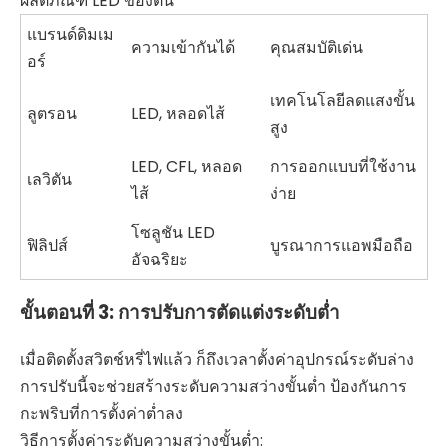
ผลิตภัณฑ์ LED ของตน
แบรนด์ดิมเม
ความเข้ากันได้
คุณสมบัติเด่น
อร์
เทคโนโลยีลดแสงขั้น
ลูตรอน
LED, หลอดไส้
สูง
LED, CFL, หลอด
การออกแบบที่ใช้งาน
เลวิตัน
ไส้
ง่าย
โซลูชัน LED
ฟิลิปส์
บูรณาการแอพมือถือ
อัจฉริยะ
ขั้นตอนที่ 3: การปรับการตัดแต่งระดับต่ำ
เมื่อติดตั้งสวิตช์หรี่ไฟแล้ว ก็ถึงเวลาตั้งค่าอุปกรณ์ระดับล่าง
การปรับนี้จะช่วยสร้างระดับความสว่างขั้นต่ำ ป้องกันการ
กะพริบที่การตั้งค่าต่ำลง
วิธีการตั้งค่าระดับความสว่างขั้นต่ำ: