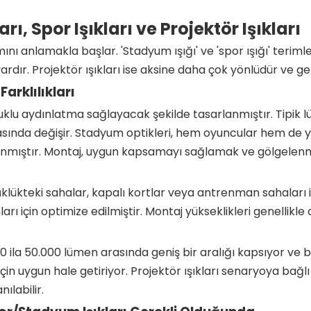
, Spor Işıkları ve Projektör Işıkları
ı anlamakla başlar. 'Stadyum ışığı' ve 'spor ışığı' terimler
ır. Projektör ışıkları ise aksine daha çok yönlüdür ve gene
arklılıkları
uklu aydınlatma sağlayacak şekilde tasarlanmıştır. Tipik
sında değişir. Stadyum optikleri, hem oyuncular hem de y
rlanmıştır. Montaj, uygun kapsamayı sağlamak ve gölgelenm
klükteki sahalar, kapalı kortlar veya antrenman sahaları içi
arı için optimize edilmiştir. Montaj yükseklikleri genelli
0 ila 50.000 lümen arasında geniş bir aralığı kapsıyor ve 
çin uygun hale getiriyor. Projektör ışıkları senaryoya bağl
ılabilir.