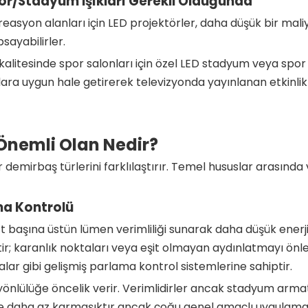
por/Stadyum Işıkları Gerekli Olduğunda
easyon alanları için LED projektörler, daha düşük bir maliye
sayabilirler.
itesinde spor salonları için özel LED stadyum veya spor ışı
unlara uygun hale getirerek televizyonda yayınlanan etkin
Önemli Olan Nedir?
 demirbaş türlerini farklılaştırır. Temel hususlar arasında 
ma Kontrolü
att başına üstün lümen verimliliği sunarak daha düşük ener
ir; karanlık noktaları veya eşit olmayan aydınlatmayı önler
lar gibi gelişmiş parlama kontrol sistemlerine sahiptir.
önlülüğe öncelik verir. Verimlidirler ancak stadyum arma
le daha az karmaşıktır ancak çoğu genel amaçlı uygulama iç