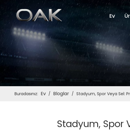
Ev
Ür
Ev
Bloglar
Buradasınız:
/
/
Stadyum, Spor Veya Sel: Pr
Stadyum, Spor V