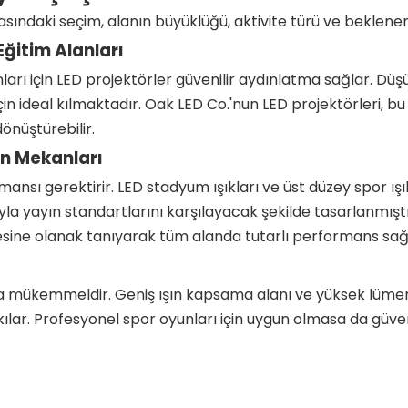
ı arasındaki seçim, alanın büyüklüğü, aktivite türü ve bekle
ğitim Alanları
ları için LED projektörler güvenilir aydınlatma sağlar. Düşü
için ideal kılmaktadır. Oak LED Co.'nun LED projektörleri, 
dönüştürebilir.
n Mekanları
sı gerektirir. LED stadyum ışıkları ve üst düzey spor ış
la yayın standartlarını karşılayacak şekilde tasarlanmışt
sine olanak tanıyarak tüm alanda tutarlı performans sağ
a mükemmeldir. Geniş ışın kapsama alanı ve yüksek lümen çı
 kılar. Profesyonel spor oyunları için uygun olmasa da güv