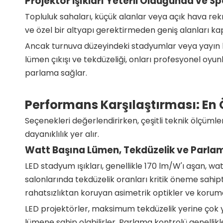
Projektör Işıkları Yeterli Olduğunda ve S
Topluluk sahaları, küçük alanlar veya açık hava rekr
ve özel bir altyapı gerektirmeden geniş alanları kap
Ancak turnuva düzeyindeki stadyumlar veya yayın kal
lümen çıkışı ve tekdüzeliği, onları profesyonel oy
parlama sağlar.
Performans Karşılaştırması: En 
Seçenekleri değerlendirirken, çeşitli teknik ölçümler
dayanıklılık yer alır.
Watt Başına Lümen, Tekdüzelik ve Parla
LED stadyum ışıkları, genellikle 170 lm/W'ı aşan, w
salonlarında tekdüzelik oranları kritik öneme sahipt
rahatsızlıktan koruyan asimetrik optikler ve koruma
LED projektörler, maksimum tekdüzelik yerine çok y
lümene sahip olabilirler. Parlama kontrolü genellik