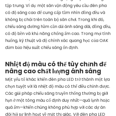
tập trung. Ví dụ: một sân vận động yêu cầu đèn pha
có độ sáng cao để cung cấp tầm nhìn đồng đều và
không bị chói trên toàn bộ sân chơi. Trong khi đó,
chiếu sáng đường hầm cần dải ánh sáng dài, đồng đều,
có độ bền và khả năng chống ẩm cao. Trong mọi tình
huống, kỹ thuật và độ chính xác quang học của OAK
đảm bảo hiệu suất chiếu sáng ổn định.
Nhiệt độ màu có thể tùy chỉnh để
nâng cao chất lượng ánh sáng
Một yếu tố khác khiến đèn pha LED trở thành một lựa
chọn tuyệt vời là nhiệt độ màu có thể điều chỉnh được.
Các giải pháp chiếu sáng truyền thống thường bị giới
hạn ở một tông màu cố định duy nhất—quá lạnh hoặc
quá ấm—khiến chúng không phù hợp với các dự án
đòi hỏi sự linh hoạt về mặt thị giác. Với đèn pha LED