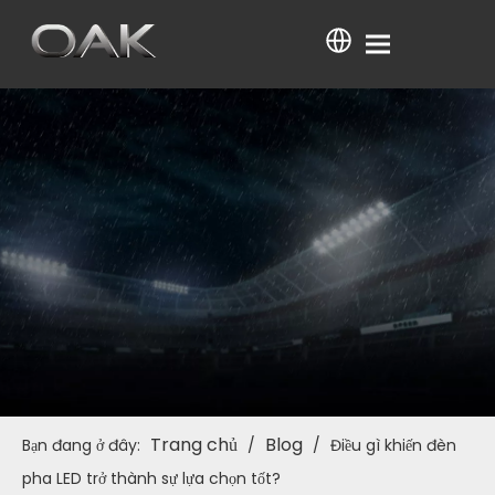
Trang chủ
Blog
Bạn đang ở đây:
/
/
Điều gì khiến đèn
pha LED trở thành sự lựa chọn tốt?