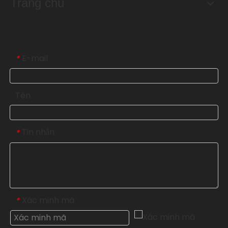
Trang chủ
Liên hệ với chúng tôi
E-mail
*
Tên
Tin nhắn
*
Xác minh mã
*