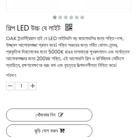
শিল্প LED উচ্চ বে লাইট
OAK ইন্ডাস্ট্রিয়াল হাই বে LED লাইটগুলি বড় জায়গাগুলির জন্য শক্তি-দক্ষ,
উজ্জ্বল আলোকসজ্জা প্রদান করে। শক্তি সঞ্চয়ের জন্য গর্বিত মোশন সেন্সর,
প্রাকৃতিক দিবালোকের মতো 5000K রঙের তাপমাত্রা পুনরুৎপাদন এবং সর্বোত্তম
আলোকসজ্জার জন্য 200W শক্তি, এই আলোগুলি শিল্প ও বাণিজ্যিক সেটিংসে
স্থায়িত্ব, রক্ষণাবেক্ষণের খরচ কম এবং বৃহত্তর উত্পাদনশীলতা নিশ্চিত করে।
পরিমাণ:
খোঁজখবর নিন
ঝুড়ি যোগ করুন