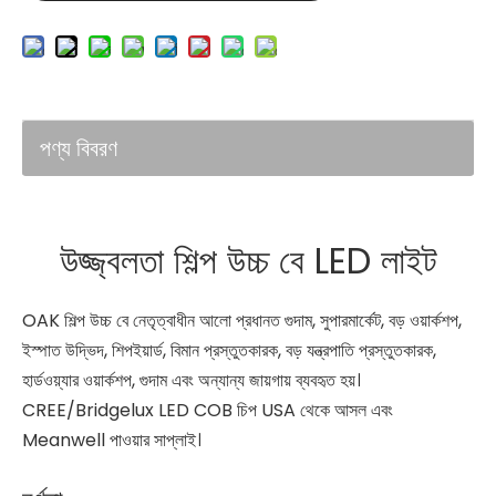
পণ্য বিবরণ
উজ্জ্বলতা শিল্প উচ্চ বে LED লাইট
OAK শিল্প উচ্চ বে নেতৃত্বাধীন আলো প্রধানত গুদাম, সুপারমার্কেট, বড় ওয়ার্কশপ,
ইস্পাত উদ্ভিদ, শিপইয়ার্ড, বিমান প্রস্তুতকারক, বড় যন্ত্রপাতি প্রস্তুতকারক,
হার্ডওয়্যার ওয়ার্কশপ, গুদাম এবং অন্যান্য জায়গায় ব্যবহৃত হয়।
CREE/Bridgelux LED COB চিপ USA থেকে আসল এবং
Meanwell পাওয়ার সাপ্লাই।