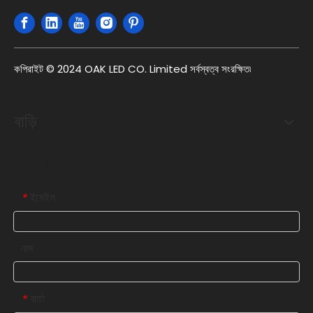
কপিরাইট © 2024 OAK LED CO. Limited সর্বস্বত্ব সংরক্ষিত৷
বাড়ি
আমাদের সাথে যোগাযোগ করুন
ইমেইল
*
নাম
বার্তা
*