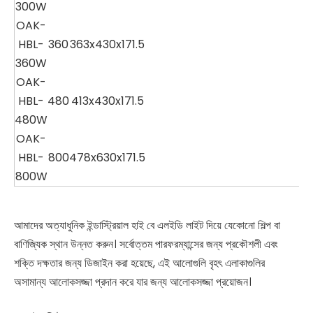
300W
OAK-
HBL-
360
363x430x171.5
360W
OAK-
HBL-
480
413x430x171.5
480W
OAK-
HBL-
800
478x630x171.5
800W
আমাদের অত্যাধুনিক ইন্ডাস্ট্রিয়াল হাই বে এলইডি লাইট দিয়ে যেকোনো শিল্প বা
বাণিজ্যিক স্থান উন্নত করুন। সর্বোত্তম পারফরম্যান্সের জন্য প্রকৌশলী এবং
শক্তি দক্ষতার জন্য ডিজাইন করা হয়েছে, এই আলোগুলি বৃহৎ এলাকাগুলির
অসামান্য আলোকসজ্জা প্রদান করে যার জন্য আলোকসজ্জা প্রয়োজন।