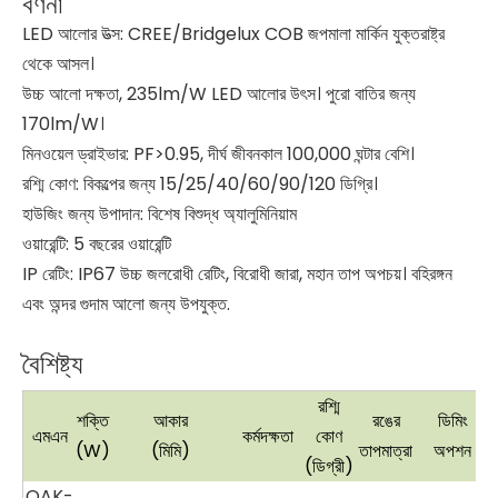
বর্ণনা
LED আলোর উত্স: CREE/Bridgelux COB জপমালা মার্কিন যুক্তরাষ্ট্র
থেকে আসল।
উচ্চ আলো দক্ষতা, 235lm/W LED আলোর উৎস। পুরো বাতির জন্য
170lm/W।
মিনওয়েল ড্রাইভার: PF>0.95, দীর্ঘ জীবনকাল 100,000 ঘন্টার বেশি।
রশ্মি কোণ: বিকল্পের জন্য 15/25/40/60/90/120 ডিগ্রি।
হাউজিং জন্য উপাদান: বিশেষ বিশুদ্ধ অ্যালুমিনিয়াম
ওয়ারেন্টি: 5 বছরের ওয়ারেন্টি
IP রেটিং: IP67 উচ্চ জলরোধী রেটিং, বিরোধী জারা, মহান তাপ অপচয়। বহিরঙ্গন
এবং অন্দর গুদাম আলো জন্য উপযুক্ত.
বৈশিষ্ট্য
রশ্মি
শক্তি
আকার
রঙের
ডিমিং
এমএন
কর্মদক্ষতা
কোণ
(W)
(মিমি)
তাপমাত্রা
অপশন
(ডিগ্রী)
OAK-