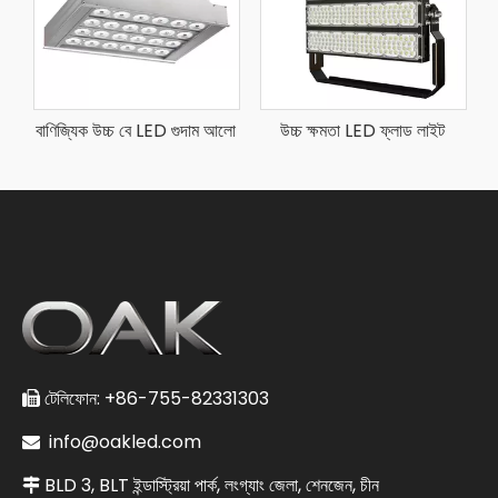
বাণিজ্যিক উচ্চ বে LED গুদাম আলো
উচ্চ ক্ষমতা LED ফ্লাড লাইট
টেলিফোন: +86-755-82331303

info@oakled.com

BLD 3, BLT ইন্ডাস্ট্রিয়া পার্ক, লংগ্যাং জেলা, শেনজেন, চীন
