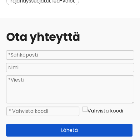
räjähdyssuojatut led-valot
Ota yhteyttä
Lähetä