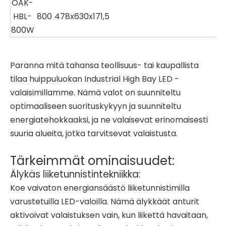
OAK-
HBL-
800
478x630x171,5
800W
Paranna mitä tahansa teollisuus- tai kaupallista
tilaa huippuluokan Industrial High Bay LED -
valaisimillamme. Nämä valot on suunniteltu
optimaaliseen suorituskykyyn ja suunniteltu
energiatehokkaaksi, ja ne valaisevat erinomaisesti
suuria alueita, jotka tarvitsevat valaistusta.
Tärkeimmät ominaisuudet:
Älykäs liiketunnistintekniikka:
Koe vaivaton energiansäästö liiketunnistimilla
varustetuilla LED-valoilla. Nämä älykkäät anturit
aktivoivat valaistuksen vain, kun liikettä havaitaan,