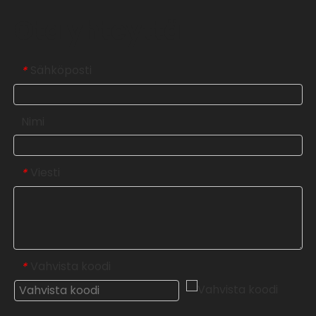
Ota yhteyttä
Sähköposti
*
Nimi
Viesti
*
Vahvista koodi
*