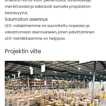
ansiosta nämä valot pienentävät sähkölaskuja
merkittävästi ja edistävät samalla ympäristön
kestävyyttä.
Saumaton asennus
LED-valaisimemme on suunniteltu nopeaan ja
vaivattomaan asennukseen, joten päivittäminen
LED-tekniikkaamme on helppoa.
Projektin viite