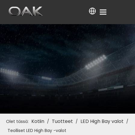
Kotiin
Tuotteet
LED High Bay valot
Olet tässä:
/
/
/
Teolliset LED High Bay -valot