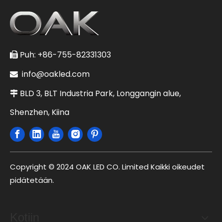
Puh: +86-755-82331303

info@oakled.com

BLD 3, BLT Industria Park, Longgangin alue,

Shenzhen, Kiina
Copyright © 2024 OAK LED CO. Limited Kaikki oikeudet
pidätetään.
Kotiin