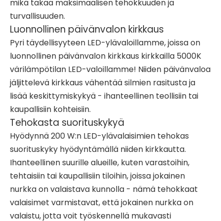
mikä takaa maksimaalisen tehokkuuden ja
turvallisuuden.
Luonnollinen päivänvalon kirkkaus
Pyri täydellisyyteen LED-ylävaloillamme, joissa on
luonnollinen päivänvalon kirkkaus kirkkailla 5000K
värilämpötilan LED-valoillamme! Niiden päivänvaloa
jäljittelevä kirkkaus vähentää silmien rasitusta ja
lisää keskittymiskykyä - ihanteellinen teollisiin tai
kaupallisiin kohteisiin.
Tehokasta suorituskykyä
Hyödynnä 200 W:n LED-ylävalaisimien tehokas
suorituskyky hyödyntämällä niiden kirkkautta.
Ihanteellinen suurille alueille, kuten varastoihin,
tehtaisiin tai kaupallisiin tiloihin, joissa jokainen
nurkka on valaistava kunnolla - nämä tehokkaat
valaisimet varmistavat, että jokainen nurkka on
valaistu, jotta voit työskennellä mukavasti