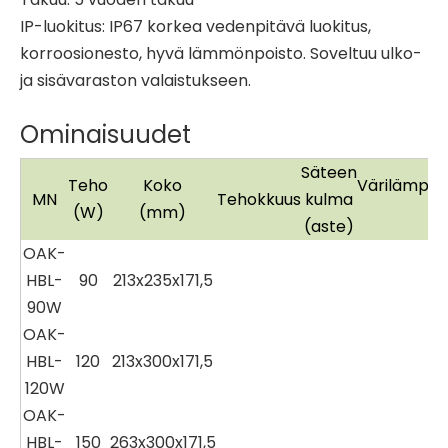
IP-luokitus: IP67 korkea vedenpitävä luokitus,
korroosionesto, hyvä lämmönpoisto. Soveltuu ulko-
ja sisävaraston valaistukseen.
Ominaisuudet
Säteen
Teho
Koko
Värilämpöti
MN
Tehokkuus
kulma
(W)
(mm)
(aste)
OAK-
HBL-
90
213x235x171,5
90W
OAK-
HBL-
120
213x300x171,5
120W
OAK-
HBL-
150
263x300x171,5