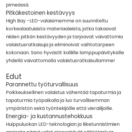
pimeässä.
Pitkäkestoinen kestävyys
High Bay -LED-valaisimemme on suunniteltu
korkealaatuisista materiaaleista, jotka takaavat
niiden pitkän kestävyyden ja tarjoavat vaivattomia
valaistusratkaisuja ja eliminoivat vaihtotarpeen
kokonaan. Sano hyvästit kalliille lamppupäivityksille
yhdellä vaivattomalla valaistusratkaisullamme!
Edut
Parannettu työturvallisuus
Poikkeuksellinen valaistus vähentää tapaturmia ja
tapaturmia työpaikalla ja luo turvallisemman
ympäristön sekä työntekijöille että vierailijoille.
Energia- ja kustannustehokkuus
Huippuluokan LED-teknologian ja liiketunnistimien