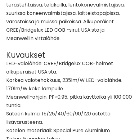
terästehtaissa, telakoilla, lentokonevalmistajissa,
suurissa koneenvalmistajissa, laitteistopajoissa,
varastoissa ja muissa paikoissa. Alkuperäiset
CREE/Bridgelux LED COB -sirut USA:sta ja
Meanwellin virtalähde.
Kuvaukset
LED-valolähde: CREE/Bridgelux COB-helmet
alkuperäiset USA:sta.
Korkea valotehokkuus, 235lm/W LED-valolähde.
170lm/W koko lampulle.
Meanwell-ohjain: PF>0,95, pitkä käyttöikä yli 100 000
tuntia.
Säteen kulma: 15/25/40/60/90/120 astetta
lisävarusteena.
Kotelon materiaali: Special Pure Aluminium
Takuu: 5 vuoden takuu