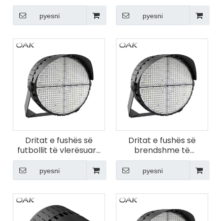
gjimnaz
300w
pyesni
pyesni
Dritat e fushës së
Dritat e fushës së
futbollit të vlerësuara
brendshme të
me LED me IP66
basketbollit me
efikasitet energjetik
pyesni
pyesni