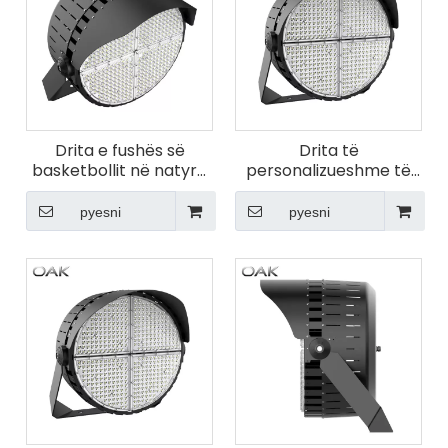
Drita e fushës së
Drita të
basketbollit në natyrë
personalizueshme të
700W me shkëlqim të
fushës së futbollit 500
lartë
W për stadiumin e
pyesni
pyesni
futbollit