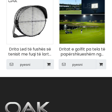
Drita Led të fushës së
Dritat e golfit pa tela të
tenisit me fuqi të lartë
papërshkueshëm nga
300w
uji për ambiente të
jashtme
pyesni
pyesni