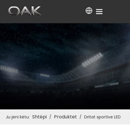
Shtëpi
Produktet
Ju jeni këtu:
/
/
Dritat sportive LED