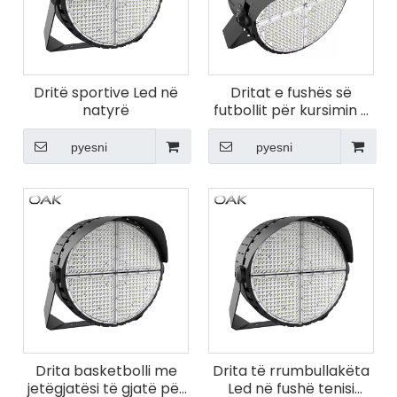
shkëlqimin. Me efikasitet të lartë dhe konsum të
ulët energjie, dritat sportive LED të Oakleds
sigurojnë që çdo ndeshje të luhet në kushte të
jashtëzakonshme ndriçimi. Përjetoni emocionet e
Dritë sportive Led në
Dritat e fushës së
sporteve nën dritat që përshtaten me intensitetin e
natyrë
futbollit për kursimin e
lojës, duke e bërë çdo moment të paharrueshëm.
energjisë për stadiumet
sportive
Zgjidhni Oakleds për ndriçimin që shënon çdo herë.
pyesni
pyesni
Drita basketbolli me
Drita të rrumbullakëta
jetëgjatësi të gjatë për
Led në fushë tenisi