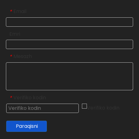
Email
*
Emri
Mesazh
*
Verifiko kodin
*
Paraqisni