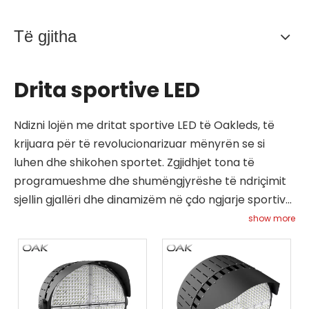
Të gjitha
Drita sportive LED
Ndizni lojën me dritat sportive LED të Oakleds, të
krijuara për të revolucionarizuar mënyrën se si
luhen dhe shikohen sportet. Zgjidhjet tona të
programueshme dhe shumëngjyrëshe të ndriçimit
sjellin gjallëri dhe dinamizëm në çdo ngjarje sportive,
duke rritur përvojën si për lojtarët ashtu edhe për
show more
spektatorët. Të dizajnuara për shkathtësi, këto
drita janë perfekte për ndriçimin e stadiumeve të
mëdha, fushave lokale ose arenave të brendshme,
duke ofruar shikueshmëri optimale dhe reduktuar