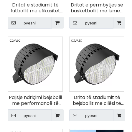
Dritat e stadiumit të
Dritat e përmbytjes së
futbollit me efikasitet
basketbollit me lumen
të lartë për fushën e
të lartë për ambiente
futbollit
të jashtme
pyesni
pyesni
Pajisje ndriçimi bejsbolli
Drita të stadiumit të
me performancë të
bejsbollit me cilësi të
lartë 800 W
lartë 500 W
pyesni
pyesni