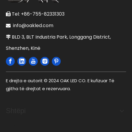
Tel: +86-755-82331303

info@oakled.com

BLD 3, BLT Industria Park, Longgang District,

Shenzhen, Kinë
E drejta e autorit © 2024 OAK LED CO. E kufizuar Të
gjitha të drejtat e rezervuara.
Shtëpi
Na kontaktoni